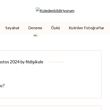
Seyahat
Deneme
Öykü
Kule’den Fotoğraflar
ustos 2024
by
fildişikule
su?