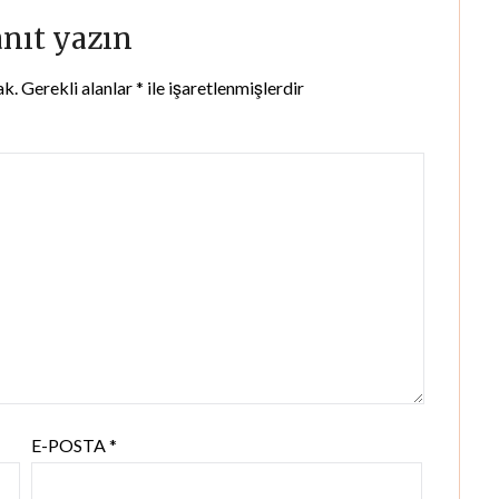
anıt yazın
ak.
Gerekli alanlar
*
ile işaretlenmişlerdir
E-POSTA
*