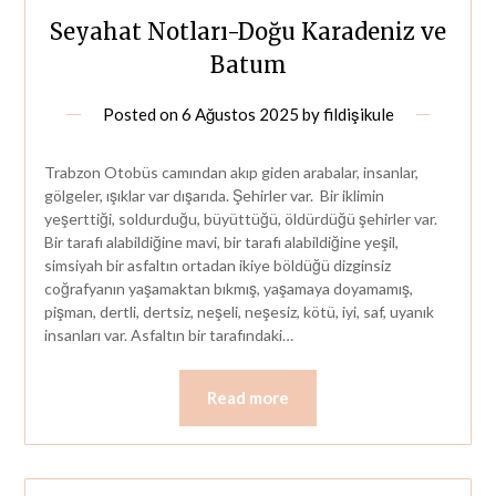
Seyahat Notları-Doğu Karadeniz ve
Batum
Posted on
6 Ağustos 2025
by
fildişikule
Trabzon Otobüs camından akıp giden arabalar, insanlar,
gölgeler, ışıklar var dışarıda. Şehirler var. Bir iklimin
yeşerttiği, soldurduğu, büyüttüğü, öldürdüğü şehirler var.
Bir tarafı alabildiğine mavi, bir tarafı alabildiğine yeşil,
simsiyah bir asfaltın ortadan ikiye böldüğü dizginsiz
coğrafyanın yaşamaktan bıkmış, yaşamaya doyamamış,
pişman, dertli, dertsiz, neşeli, neşesiz, kötü, iyi, saf, uyanık
insanları var. Asfaltın bir tarafındaki…
Read more